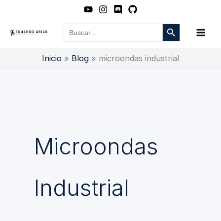
Ir
al
Botón de búsqueda
Buscar:
contenido
Inicio
Blog
microondas industrial
Microondas
Industrial