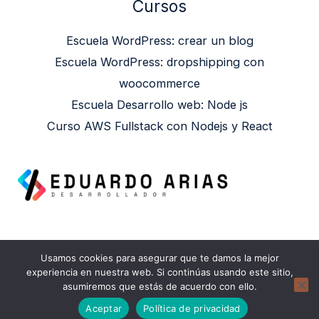
Cursos
Escuela WordPress: crear un blog
Escuela WordPress: dropshipping con
woocommerce
Escuela Desarrollo web: Node js
Curso AWS Fullstack con Nodejs y React
Usamos cookies para asegurar que te damos la mejor
Copyright © 2026 Eduardo Arias | Powered by
experiencia en nuestra web. Si continúas usando este sitio,
asumiremos que estás de acuerdo con ello.
Eduardo Arias
Aceptar
Política de privacidad