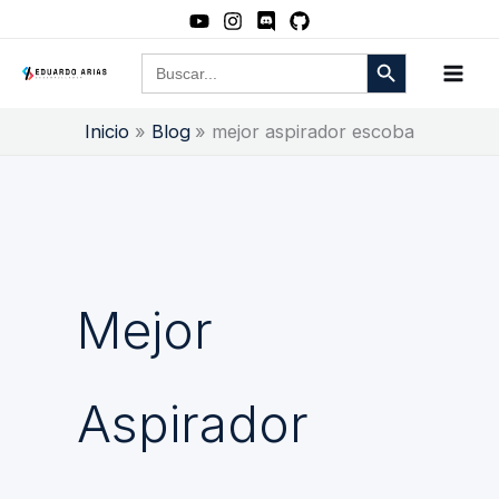
Ir
al
Botón de búsqueda
Buscar:
contenido
Inicio
Blog
mejor aspirador escoba
Mejor
Aspirador