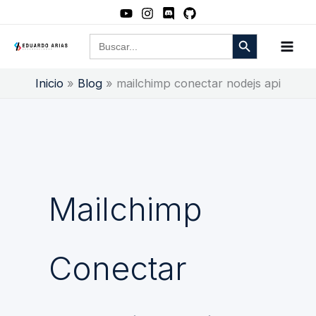
Ir
al
Botón de búsqueda
Buscar:
contenido
Inicio
Blog
mailchimp conectar nodejs api
Mailchimp
Conectar