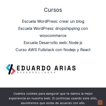
Cursos
Escuela WordPress: crear un blog
Escuela WordPress: dropshipping con
woocommerce
Escuela Desarrollo web: Node js
Curso AWS Fullstack con Nodejs y React
Usamos cookies para asegurar que te damos la mejor
Copyright © 2026 Eduardo Arias | Powered by
experiencia en nuestra web. Si continúas usando este sitio,
asumiremos que estás de acuerdo con ello.
Eduardo Arias