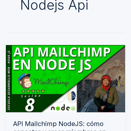
Nodejs Api
API
Mailchimp
NodeJS:
cómo
conectar
y
crear
miembros
en
API Mailchimp NodeJS: cómo
lista