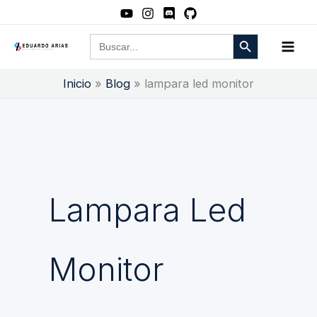
Ir
al
Botón de búsqueda
Buscar:
contenido
Inicio
Blog
lampara led monitor
Lampara Led
Monitor