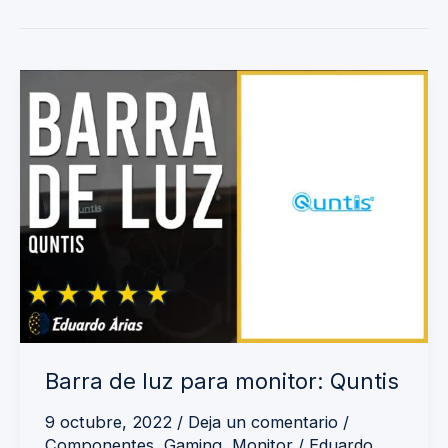
Barra
de
luz
para
monitor:
Quntis
Barra de luz para monitor: Quntis
9 octubre, 2022
/
Deja un comentario
/
Componentes
,
Gaming
,
Monitor
/
Eduardo