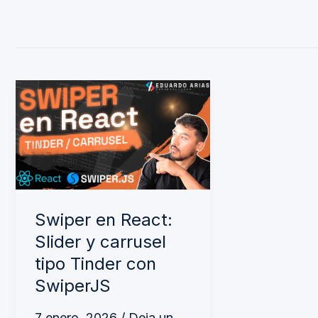
Swiper
en
React:
Slider
y
carrusel
Swiper en React:
tipo
Slider y carrusel
Tinder
tipo Tinder con
con
SwiperJS
SwiperJS
7 enero, 2026
/
Deja un