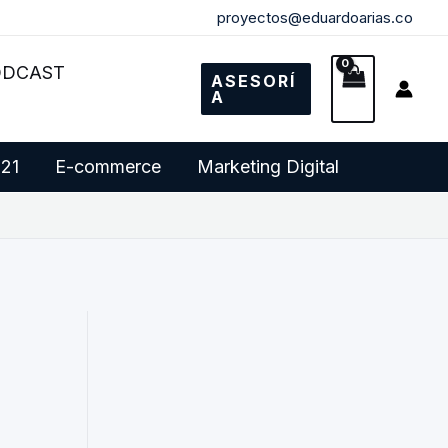
proyectos@eduardoarias.co
ODCAST
ASESORÍ
A
 21
E-commerce
Marketing Digital