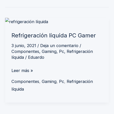
Refrigeración
liquida
Refrigeración liquida PC Gamer
PC
Gamer
3 junio, 2021
/
Deja un comentario
/
Componentes
,
Gaming
,
Pc
,
Refrigeración
líquida
/
Eduardo
Leer más »
Componentes
,
Gaming
,
Pc
,
Refrigeración
líquida