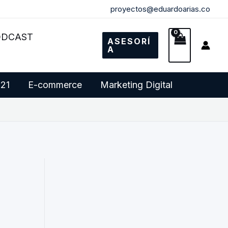
proyectos@eduardoarias.co
ODCAST
ASESORÍ
A
 21
E-commerce
Marketing Digital