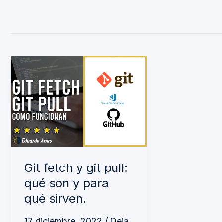
Git
fetch
y
git
pull:
qué
son
Git fetch y git pull:
y
qué son y para
para
qué sirven.
qué
17 diciembre, 2022
/
Deja