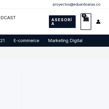
proyectos@eduardoarias.co
ODCAST
ASESORÍ
A
 21
E-commerce
Marketing Digital