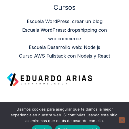
Cursos
Escuela WordPress: crear un blog
Escuela WordPress: dropshipping con
woocommerce
Escuela Desarrollo web: Node js
Curso AWS Fullstack con Nodejs y React
Usamos cookies para asegurar que te damos la mejor
Copyright © 2026 Eduardo Arias | Powered by
experiencia en nuestra web. Si continúas usando este sitio,
asumiremos que estás de acuerdo con ello.
Eduardo Arias