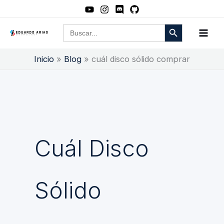
Ir
al
Botón de búsqueda
Buscar:
contenido
Inicio
Blog
cuál disco sólido comprar
Cuál Disco
Sólido