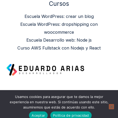
Cursos
Escuela WordPress: crear un blog
Escuela WordPress: dropshipping con
woocommerce
Escuela Desarrollo web: Node js
Curso AWS Fullstack con Nodejs y React
Usamos cookies para asegurar que te damos la mejor
Copyright © 2026 Eduardo Arias | Powered by
experiencia en nuestra web. Si continúas usando este sitio,
asumiremos que estás de acuerdo con ello.
Eduardo Arias
Aceptar
Política de privacidad