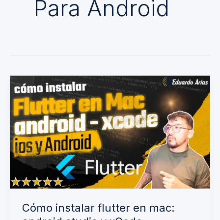
Para Android
Cómo
instalar
flutter
en
mac:
android
studio
y
xCode
Cómo instalar flutter en mac: