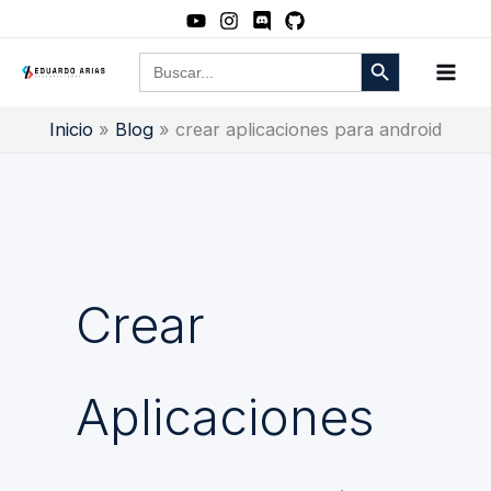
Ir
al
Botón de búsqueda
Buscar:
contenido
Inicio
Blog
crear aplicaciones para android
Crear
Aplicaciones