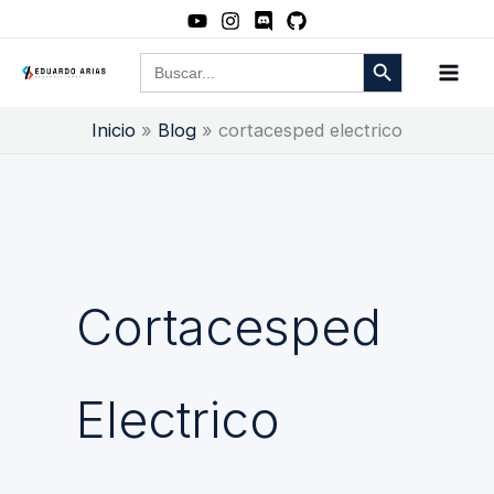
Ir
al
Botón de búsqueda
Buscar:
contenido
Inicio
Blog
cortacesped electrico
Cortacesped
Electrico