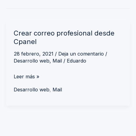
Crear
Crear correo profesional desde
correo
Cpanel
profesional
desde
28 febrero, 2021
/
Deja un comentario
/
Desarrollo web
,
Mail
/
Eduardo
Cpanel
Leer más »
Desarrollo web
,
Mail