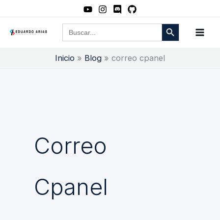
Ir
al
Botón de búsqueda
Buscar:
contenido
Inicio
Blog
correo cpanel
Correo
Cpanel