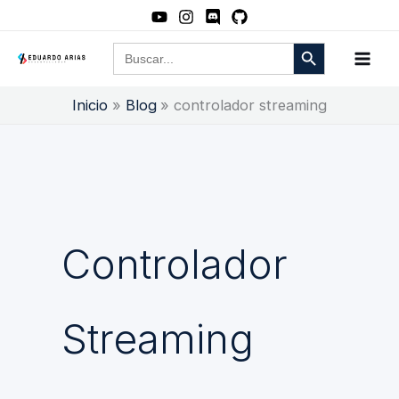
Ir
al
Botón de búsqueda
Buscar:
contenido
Inicio
Blog
controlador streaming
Controlador
Streaming