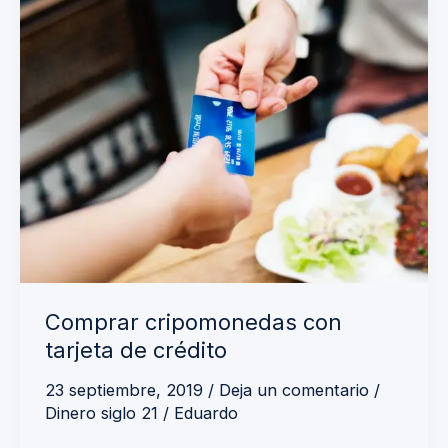
Comprar
cripomonedas
con
tarjeta
de
crédito
Comprar cripomonedas con
tarjeta de crédito
23 septiembre, 2019
/
Deja un comentario
/
Dinero siglo 21
/
Eduardo