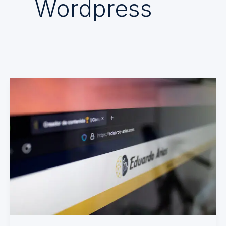
Wordpress
Certificado
SSL
con
Really
Simple
SSL