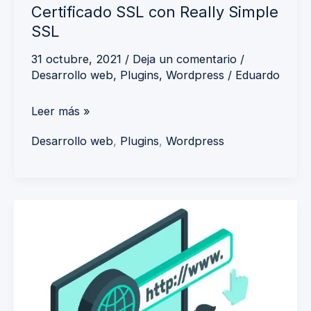
Certificado SSL con Really Simple
SSL
31 octubre, 2021
/
Deja un comentario
/
Desarrollo web
,
Plugins
,
Wordpress
/
Eduardo
Leer más »
Desarrollo web
,
Plugins
,
Wordpress
Certificado
ssl
gratis
con
Zero