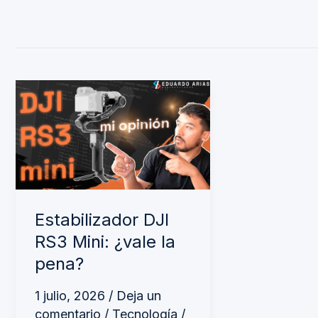
Estabilizador
DJI
RS3
Mini:
¿vale
la
Estabilizador DJI
pena?
RS3 Mini: ¿vale la
pena?
1 julio, 2026
/
Deja un
comentario
/
Tecnología
/