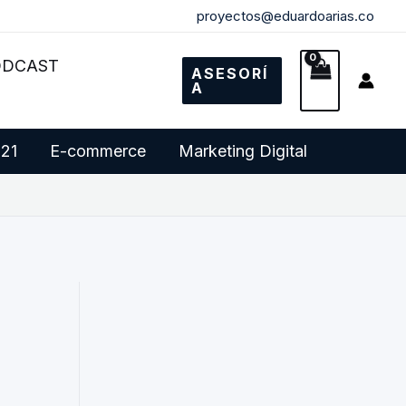
proyectos@eduardoarias.co
ODCAST
ASESORÍ
A
 21
E-commerce
Marketing Digital