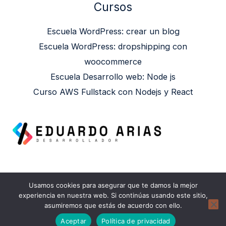
Cursos
Escuela WordPress: crear un blog
Escuela WordPress: dropshipping con
woocommerce
Escuela Desarrollo web: Node js
Curso AWS Fullstack con Nodejs y React
Usamos cookies para asegurar que te damos la mejor
Copyright © 2026 Eduardo Arias | Powered by
experiencia en nuestra web. Si continúas usando este sitio,
asumiremos que estás de acuerdo con ello.
Eduardo Arias
Aceptar
Política de privacidad