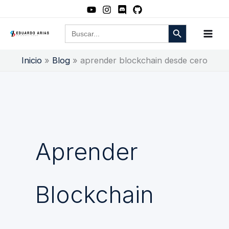
Ir
al
Botón de búsqueda
Buscar:
contenido
Inicio
Blog
aprender blockchain desde cero
Aprender
Blockchain