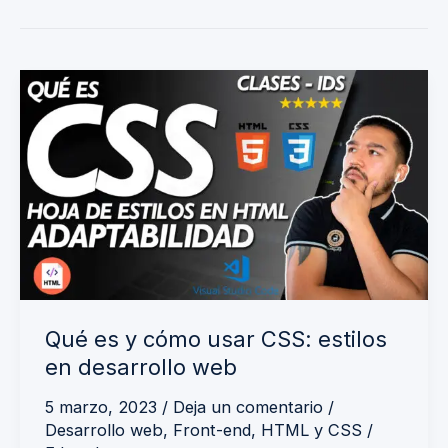
Qué
es
y
cómo
usar
CSS:
estilos
en
desarrollo
Qué es y cómo usar CSS: estilos
web
en desarrollo web
5 marzo, 2023
/
Deja un comentario
/
Desarrollo web
,
Front-end
,
HTML y CSS
/