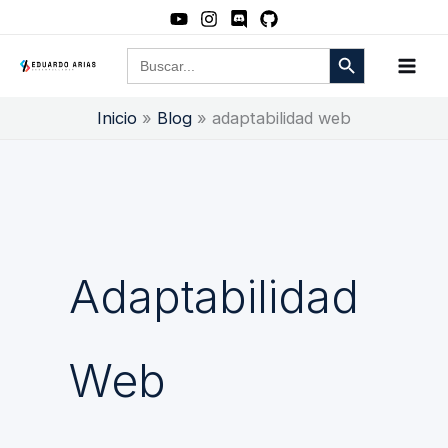
Ir
al
Botón de búsqueda
Buscar:
contenido
Inicio
Blog
adaptabilidad web
Adaptabilidad
Web