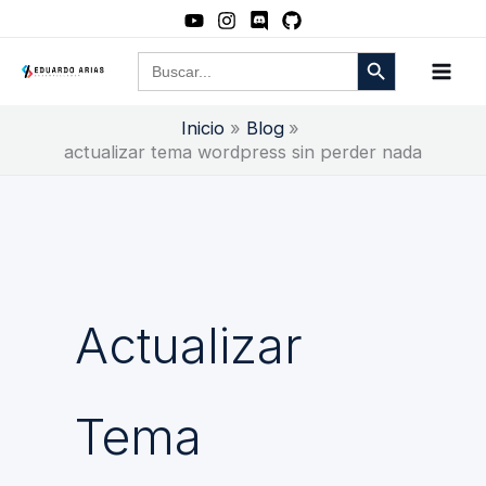
Ir
al
Botón de búsqueda
Buscar:
contenido
Inicio
Blog
actualizar tema wordpress sin perder nada
Actualizar
Tema