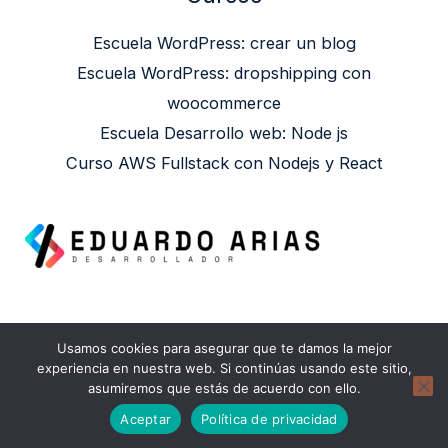
Escuela WordPress: crear un blog
Escuela WordPress: dropshipping con
woocommerce
Escuela Desarrollo web: Node js
Curso AWS Fullstack con Nodejs y React
Usamos cookies para asegurar que te damos la mejor
Copyright © 2026 Eduardo Arias | Powered by
experiencia en nuestra web. Si continúas usando este sitio,
asumiremos que estás de acuerdo con ello.
Eduardo Arias
Aceptar
Política de privacidad