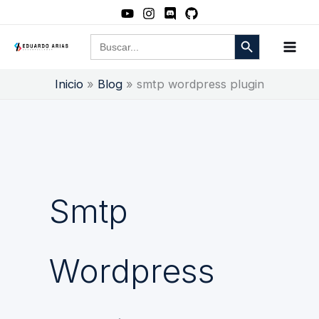
Ir
al
Botón de búsqueda
Buscar:
contenido
Inicio
Blog
smtp wordpress plugin
Smtp
Wordpress