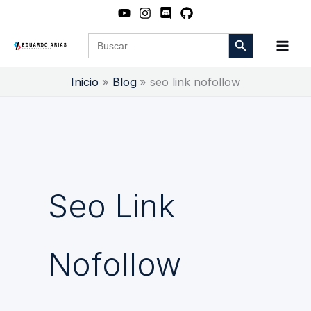
Ir
al
Botón de búsqueda
Buscar:
contenido
Inicio
Blog
seo link nofollow
Seo Link
Nofollow