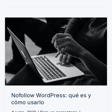
Nofollow
WordPress:
qué
es
y
cómo
usarlo
Nofollow WordPress: qué es y
cómo usarlo