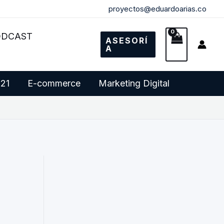
proyectos@eduardoarias.co
ODCAST
ASESORÍ
A
 21
E-commerce
Marketing Digital