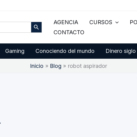
Botón de búsqueda
AGENCIA
CURSOS
P
CONTACTO
Gaming
Conociendo del mundo
Dinero siglo
Inicio
Blog
robot aspirador
r