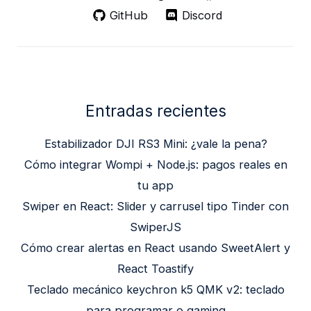
GitHub
Discord
Entradas recientes
Estabilizador DJI RS3 Mini: ¿vale la pena?
Cómo integrar Wompi + Node.js: pagos reales en
tu app
Swiper en React: Slider y carrusel tipo Tinder con
SwiperJS
Cómo crear alertas en React usando SweetAlert y
React Toastify
Teclado mecánico keychron k5 QMK v2: teclado
para programar o gaming