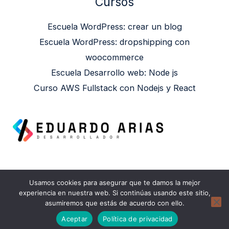
Cursos
Escuela WordPress: crear un blog
Escuela WordPress: dropshipping con
woocommerce
Escuela Desarrollo web: Node js
Curso AWS Fullstack con Nodejs y React
Usamos cookies para asegurar que te damos la mejor
Copyright © 2026 Eduardo Arias | Powered by
experiencia en nuestra web. Si continúas usando este sitio,
asumiremos que estás de acuerdo con ello.
Eduardo Arias
Aceptar
Política de privacidad