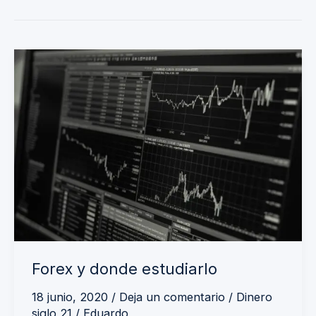
Forex
y
donde
estudiarlo
Forex y donde estudiarlo
18 junio, 2020
/
Deja un comentario
/
Dinero
siglo 21
/
Eduardo