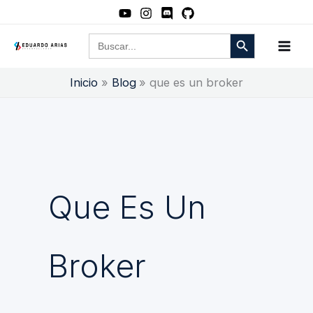
Ir
al
Botón de búsqueda
Buscar:
contenido
Inicio
Blog
que es un broker
Que Es Un
Broker