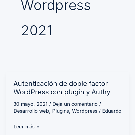
Wordpress
2021
Autenticación
Autenticación de doble factor
de
WordPress con plugin y Authy
doble
factor
30 mayo, 2021
/
Deja un comentario
/
Desarrollo web
,
Plugins
,
Wordpress
/
Eduardo
WordPress
con
Leer más »
plugin