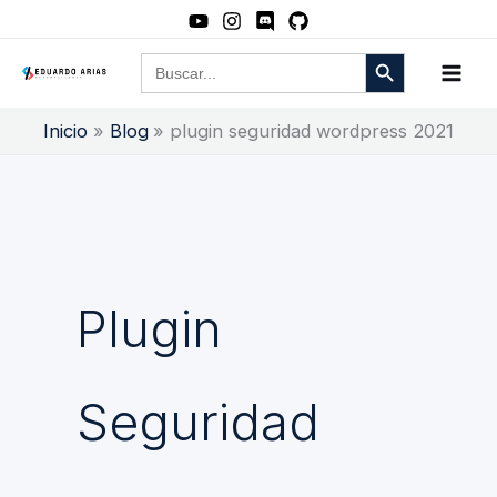
Ir
al
Botón de búsqueda
Buscar:
contenido
Inicio
Blog
plugin seguridad wordpress 2021
Plugin
Seguridad