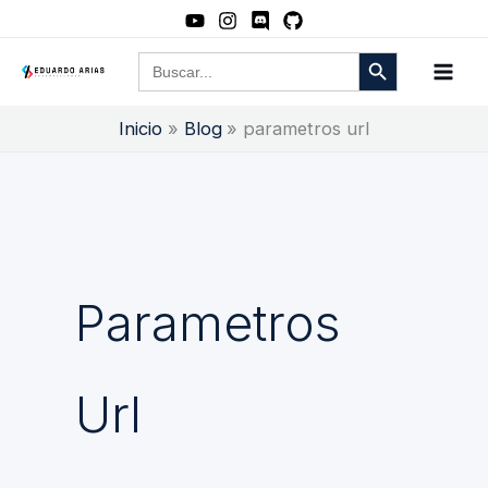
Ir
al
Botón de búsqueda
Buscar:
contenido
Inicio
Blog
parametros url
Parametros
Url