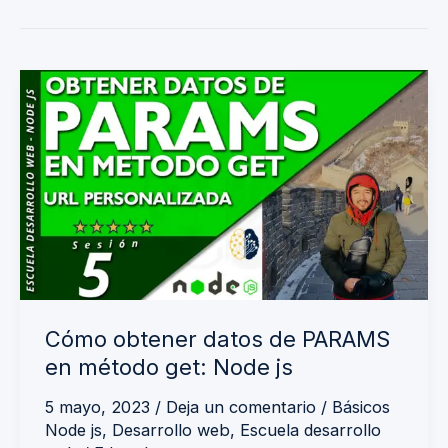
Cómo
obtener
datos
de
PARAMS
en
método
get:
Node
Cómo obtener datos de PARAMS
js
en método get: Node js
5 mayo, 2023
/
Deja un comentario
/
Básicos
Node js
,
Desarrollo web
,
Escuela desarrollo