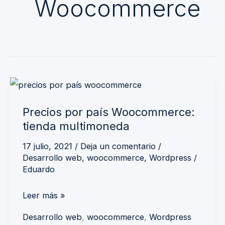
Woocommerce
Precios
por
Precios por país Woocommerce:
país
tienda multimoneda
Woocommerce:
tienda
17 julio, 2021
/
Deja un comentario
/
Desarrollo web
,
woocommerce
,
Wordpress
/
multimoneda
Eduardo
Leer más »
Desarrollo web
,
woocommerce
,
Wordpress