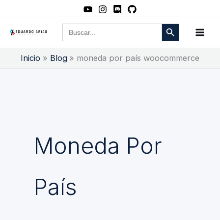
Ir
al
Botón de búsqueda
Buscar:
contenido
Inicio
Blog
moneda por país woocommerce
Moneda Por
País