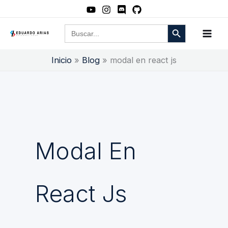
Ir
al
Botón de búsqueda
Buscar:
contenido
Inicio
Blog
modal en react js
Modal En
React Js