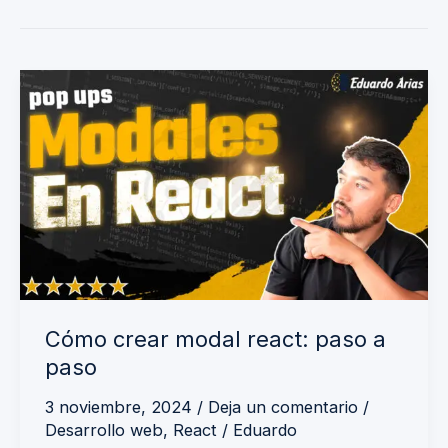
Cómo
crear
modal
react:
paso
a
paso
Cómo crear modal react: paso a
paso
3 noviembre, 2024
/
Deja un comentario
/
Desarrollo web
,
React
/
Eduardo