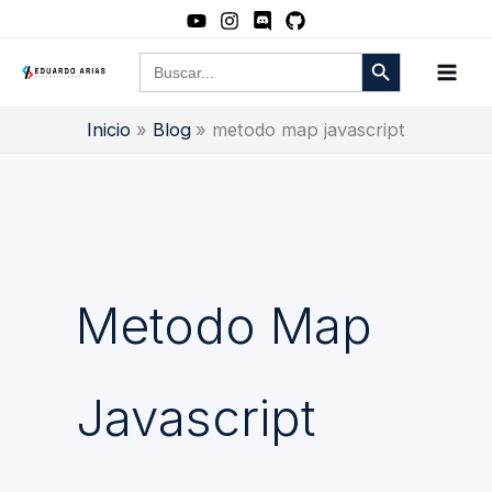
Ir
al
Botón de búsqueda
Buscar:
contenido
Inicio
Blog
metodo map javascript
Metodo Map
Javascript