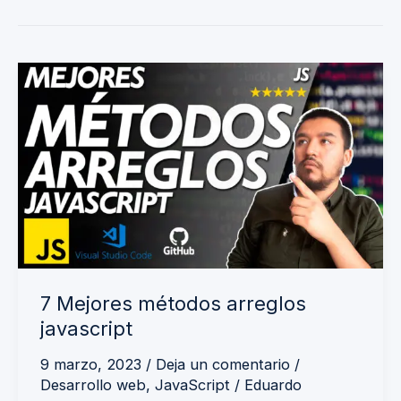
7
Mejores
métodos
arreglos
javascript
7 Mejores métodos arreglos
javascript
9 marzo, 2023
/
Deja un comentario
/
Desarrollo web
,
JavaScript
/
Eduardo