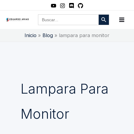
Ir
al
Botón de búsqueda
Buscar:
contenido
Inicio
Blog
lampara para monitor
Lampara Para
Monitor