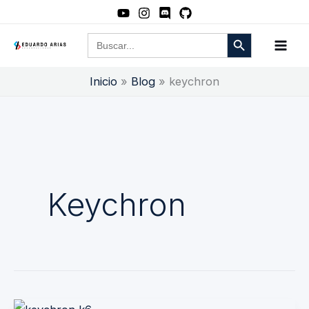
Ir
al
Botón de búsqueda
Buscar:
contenido
Inicio
Blog
keychron
Keychron