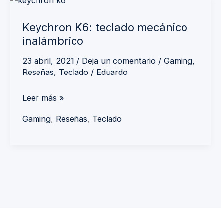
Keychron
K6:
Keychron K6: teclado mecánico
teclado
inalámbrico
mecánico
inalámbrico
23 abril, 2021
/
Deja un comentario
/
Gaming
,
Reseñas
,
Teclado
/
Eduardo
Leer más »
Gaming
,
Reseñas
,
Teclado