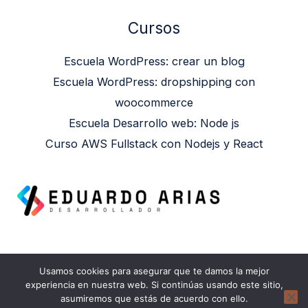
Cursos
Escuela WordPress: crear un blog
Escuela WordPress: dropshipping con
woocommerce
Escuela Desarrollo web: Node js
Curso AWS Fullstack con Nodejs y React
Usamos cookies para asegurar que te damos la mejor
Copyright © 2026 Eduardo Arias | Powered by
experiencia en nuestra web. Si continúas usando este sitio,
asumiremos que estás de acuerdo con ello.
Eduardo Arias