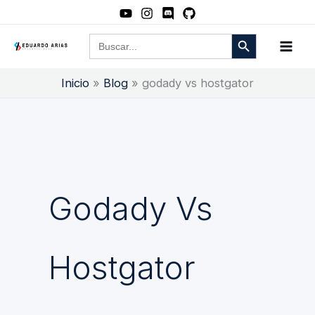
Ir
al
Botón de búsqueda
Buscar:
contenido
Inicio
Blog
godady vs hostgator
Godady Vs
Hostgator