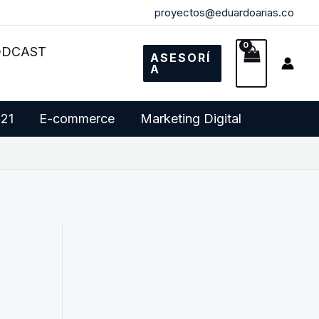
proyectos@eduardoarias.co
ODCAST
ASESORÍ
A
 21
E-commerce
Marketing Digital