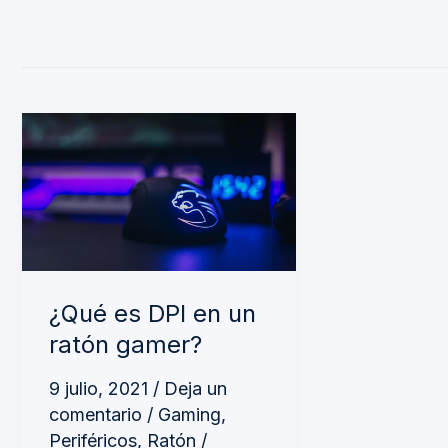
¿Qué
es
DPI
en
un
ratón
¿Qué es DPI en un
gamer?
ratón gamer?
9 julio, 2021
/
Deja un
comentario
/
Gaming
,
Periféricos
,
Ratón
/