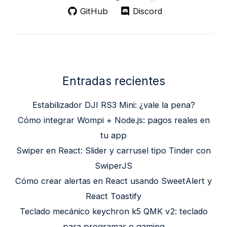
GitHub
Discord
Entradas recientes
Estabilizador DJI RS3 Mini: ¿vale la pena?
Cómo integrar Wompi + Node.js: pagos reales en
tu app
Swiper en React: Slider y carrusel tipo Tinder con
SwiperJS
Cómo crear alertas en React usando SweetAlert y
React Toastify
Teclado mecánico keychron k5 QMK v2: teclado
para programar o gaming