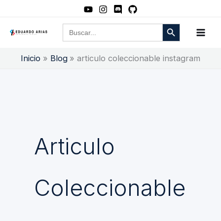
Ir
al
Botón de búsqueda
Buscar:
contenido
Inicio
Blog
articulo coleccionable instagram
Articulo
Coleccionable