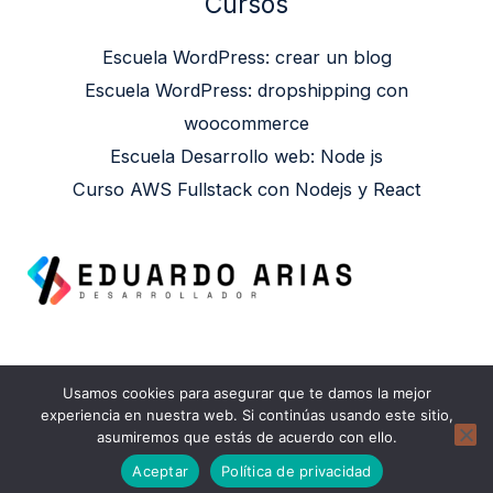
Cursos
Escuela WordPress: crear un blog
Escuela WordPress: dropshipping con
woocommerce
Escuela Desarrollo web: Node js
Curso AWS Fullstack con Nodejs y React
Usamos cookies para asegurar que te damos la mejor
Copyright © 2026 Eduardo Arias | Powered by
experiencia en nuestra web. Si continúas usando este sitio,
asumiremos que estás de acuerdo con ello.
Eduardo Arias
Aceptar
Política de privacidad