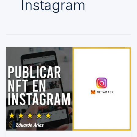
Instagram
Cómo
publicar
un
NFT
en
Instagram